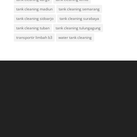
tank cleaning madiun
tank cleaning semarang
tank cleaning sidoarjo
tank cleaning surabaya
tank cleaning tuban
tank cleaning tulungagung
transportir limbah b3
water tank cleaning