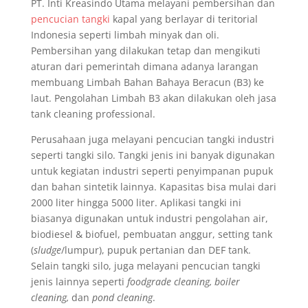
PT. Inti Kreasindo Utama melayani pembersihan dan
pencucian tangki
kapal yang berlayar di teritorial
Indonesia seperti limbah minyak dan oli.
Pembersihan yang dilakukan tetap dan mengikuti
aturan dari pemerintah dimana adanya larangan
membuang Limbah Bahan Bahaya Beracun (B3) ke
laut. Pengolahan Limbah B3 akan dilakukan oleh jasa
tank cleaning professional.
Perusahaan juga melayani pencucian tangki industri
seperti tangki silo. Tangki jenis ini banyak digunakan
untuk kegiatan industri seperti penyimpanan pupuk
dan bahan sintetik lainnya. Kapasitas bisa mulai dari
2000 liter hingga 5000 liter. Aplikasi tangki ini
biasanya digunakan untuk industri pengolahan air,
biodiesel & biofuel, pembuatan anggur, setting tank
(
sludge
/lumpur), pupuk pertanian dan DEF tank.
Selain tangki silo, juga melayani pencucian tangki
jenis lainnya seperti
foodgrade cleaning, boiler
cleaning,
dan
pond cleaning
.