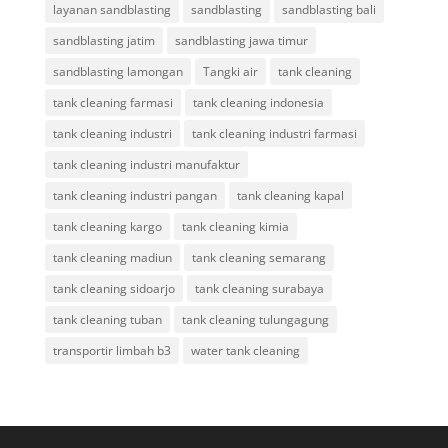
layanan sandblasting
sandblasting
sandblasting bali
sandblasting jatim
sandblasting jawa timur
sandblasting lamongan
Tangki air
tank cleaning
tank cleaning farmasi
tank cleaning indonesia
tank cleaning industri
tank cleaning industri farmasi
tank cleaning industri manufaktur
tank cleaning industri pangan
tank cleaning kapal
tank cleaning kargo
tank cleaning kimia
tank cleaning madiun
tank cleaning semarang
tank cleaning sidoarjo
tank cleaning surabaya
tank cleaning tuban
tank cleaning tulungagung
transportir limbah b3
water tank cleaning