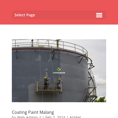
Select Page
Coating Paint Malang
by
Web Admin-2
|
Feb 7, 2024
|
Artikel