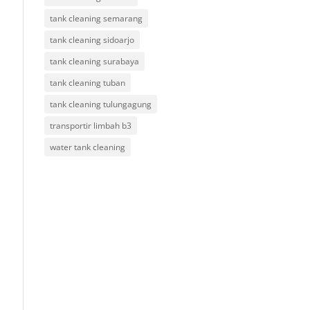
tank cleaning semarang
tank cleaning sidoarjo
tank cleaning surabaya
tank cleaning tuban
tank cleaning tulungagung
transportir limbah b3
water tank cleaning