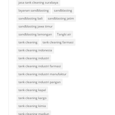
jasa tank cleaning surabaya
layanan sandblasting
sandblasting
sandblasting bali
sandblasting jatim
sandblasting jawa timur
sandblasting lamongan
Tangki air
tank cleaning
tank cleaning farmasi
tank cleaning indonesia
tank cleaning industri
tank cleaning industri farmasi
tank cleaning industri manufaktur
tank cleaning industri pangan
tank cleaning kapal
tank cleaning kargo
tank cleaning kimia
tank cleaning madiun