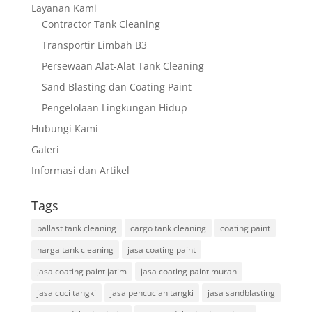
Layanan Kami
Contractor Tank Cleaning
Transportir Limbah B3
Persewaan Alat-Alat Tank Cleaning
Sand Blasting dan Coating Paint
Pengelolaan Lingkungan Hidup
Hubungi Kami
Galeri
Informasi dan Artikel
Tags
ballast tank cleaning
cargo tank cleaning
coating paint
harga tank cleaning
jasa coating paint
jasa coating paint jatim
jasa coating paint murah
jasa cuci tangki
jasa pencucian tangki
jasa sandblasting