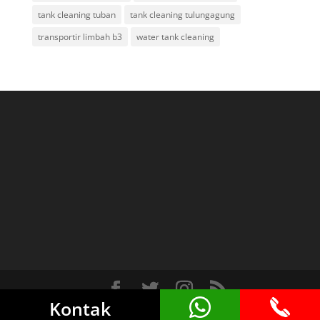
tank cleaning tuban
tank cleaning tulungagung
transportir limbah b3
water tank cleaning
Kontak