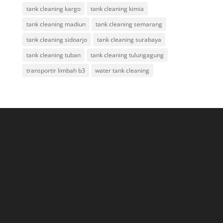
tank cleaning kargo
tank cleaning kimia
tank cleaning madiun
tank cleaning semarang
tank cleaning sidoarjo
tank cleaning surabaya
tank cleaning tuban
tank cleaning tulungagung
transportir limbah b3
water tank cleaning