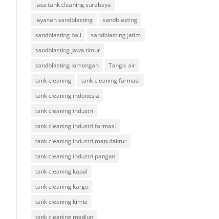
jasa tank cleaning surabaya
layanan sandblasting
sandblasting
sandblasting bali
sandblasting jatim
sandblasting jawa timur
sandblasting lamongan
Tangki air
tank cleaning
tank cleaning farmasi
tank cleaning indonesia
tank cleaning industri
tank cleaning industri farmasi
tank cleaning industri manufaktur
tank cleaning industri pangan
tank cleaning kapal
tank cleaning kargo
tank cleaning kimia
tank cleaning madiun