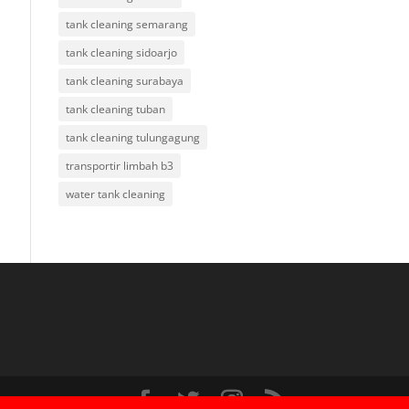
tank cleaning semarang
tank cleaning sidoarjo
tank cleaning surabaya
tank cleaning tuban
tank cleaning tulungagung
transportir limbah b3
water tank cleaning