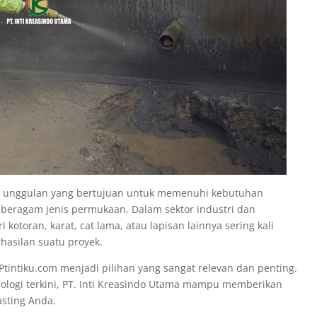
n unggulan yang bertujuan untuk memenuhi kebutuhan
beragam jenis permukaan. Dalam sektor industri dan
 kotoran, karat, cat lama, atau lapisan lainnya sering kali
hasilan suatu proyek.
 Ptintiku.com menjadi pilihan yang sangat relevan dan penting.
logi terkini, PT. Inti Kreasindo Utama mampu memberikan
asting Anda.