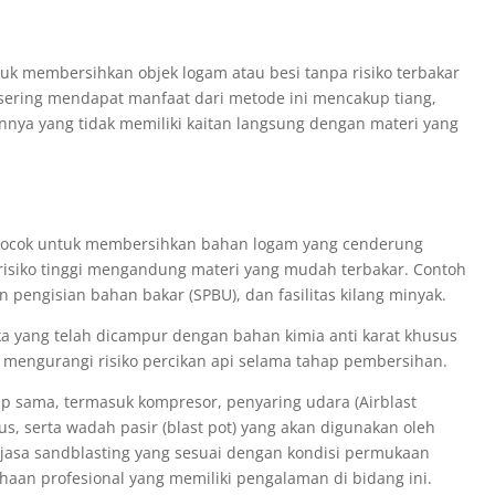
ntuk membersihkan objek logam atau besi tanpa risiko terbakar
 sering mendapat manfaat dari metode ini mencakup tiang,
innya yang tidak memiliki kaitan langsung dengan materi yang
 cocok untuk membersihkan bahan logam yang cenderung
erisiko tinggi mengandung materi yang mudah terbakar. Contoh
n pengisian bahan bakar (SPBU), dan fasilitas kilang minyak.
ika yang telah dicampur dengan bahan kimia anti karat khusus
mengurangi risiko percikan api selama tahap pembersihan.
tap sama, termasuk kompresor, penyaring udara (Airblast
usus, serta wadah pasir (blast pot) yang akan digunakan oleh
 jasa sandblasting yang sesuai dengan kondisi permukaan
aan profesional yang memiliki pengalaman di bidang ini.