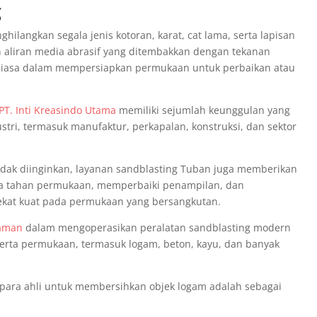
g
ilangkan segala jenis kotoran, karat, cat lama, serta lapisan
aliran media abrasif yang ditembakkan dengan tekanan
ar biasa dalam mempersiapkan permukaan untuk perbaikan atau
PT. Inti Kreasindo Utama
memiliki sejumlah keunggulan yang
stri, termasuk manufaktur, perkapalan, konstruksi, dan sektor
tidak diinginkan, layanan sandblasting Tuban juga memberikan
ya tahan permukaan, memperbaiki penampilan, dan
kat kuat pada permukaan yang bersangkutan.
aman
dalam mengoperasikan peralatan sandblasting modern
erta permukaan, termasuk logam, beton, kayu, dan banyak
para ahli untuk membersihkan objek logam adalah sebagai