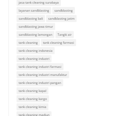
jasa tank cleaning surabaya
layanan sandblasting
sandblasting
sandblasting bali
sandblasting jatim
sandblasting jawa timur
sandblasting lamongan
Tangki air
tank cleaning
tank cleaning farmasi
tank cleaning indonesia
tank cleaning industri
tank cleaning industri farmasi
tank cleaning industri manufaktur
tank cleaning industri pangan
tank cleaning kapal
tank cleaning kargo
tank cleaning kimia
tank cleaning madiun