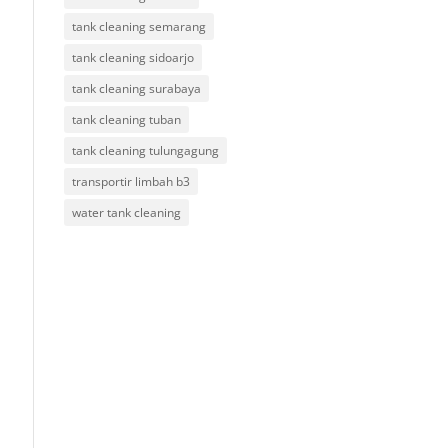
tank cleaning semarang
tank cleaning sidoarjo
tank cleaning surabaya
tank cleaning tuban
tank cleaning tulungagung
transportir limbah b3
water tank cleaning