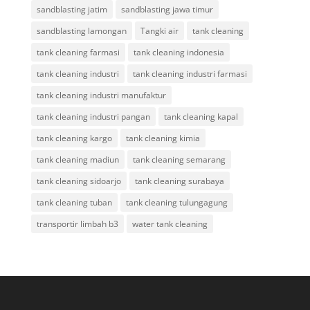
sandblasting jatim
sandblasting jawa timur
sandblasting lamongan
Tangki air
tank cleaning
tank cleaning farmasi
tank cleaning indonesia
tank cleaning industri
tank cleaning industri farmasi
tank cleaning industri manufaktur
tank cleaning industri pangan
tank cleaning kapal
tank cleaning kargo
tank cleaning kimia
tank cleaning madiun
tank cleaning semarang
tank cleaning sidoarjo
tank cleaning surabaya
tank cleaning tuban
tank cleaning tulungagung
transportir limbah b3
water tank cleaning