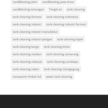
sandblasting jatim
sandblasting jawa timur
sandblasting lamongan
Tangki air
tank cleaning
tank cleaning farmasi
tank cleaning indonesia
tank cleaning industri
tank cleaning industri farmasi
tank cleaning industri manufaktur
tank cleaning industri pangan
tank cleaning kapal
tank cleaning kargo
tank cleaning kimia
tank cleaning madiun
tank cleaning semarang
tank cleaning sidoarjo
tank cleaning surabaya
tank cleaning tuban
tank cleaning tulungagung
transportir limbah b3
water tank cleaning