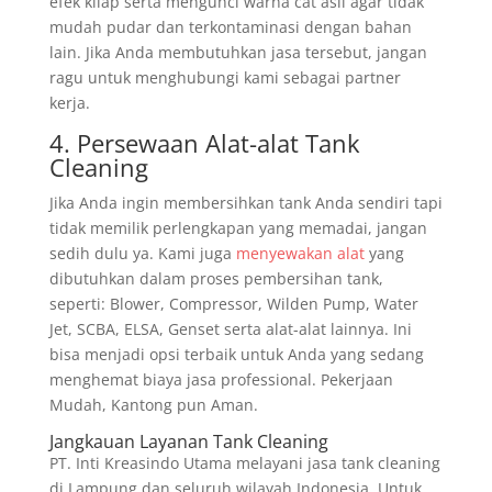
efek kilap serta mengunci warna cat asli agar tidak
mudah pudar dan terkontaminasi dengan bahan
lain. Jika Anda membutuhkan jasa tersebut, jangan
ragu untuk menghubungi kami sebagai partner
kerja.
4. Persewaan Alat-alat Tank
Cleaning
Jika Anda ingin membersihkan tank Anda sendiri tapi
tidak memilik perlengkapan yang memadai, jangan
sedih dulu ya. Kami juga
menyewakan alat
yang
dibutuhkan dalam proses pembersihan tank,
seperti: Blower, Compressor, Wilden Pump, Water
Jet, SCBA, ELSA, Genset serta alat-alat lainnya. Ini
bisa menjadi opsi terbaik untuk Anda yang sedang
menghemat biaya jasa professional. Pekerjaan
Mudah, Kantong pun Aman.
Jangkauan Layanan Tank Cleaning
PT. Inti Kreasindo Utama melayani jasa tank cleaning
di Lampung dan seluruh wilayah Indonesia. Untuk