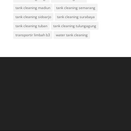
tank cleaning madiun
tank cleaning semarang
tank cleaning sidoarjo
tank cleaning surabaya
tank cleaning tuban
tank cleaning tulungagung
transportir limbah b3
water tank cleaning