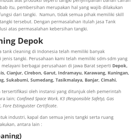
embuat alat produksi seperti tangki penyimpanan bahan cairan
bab itu, pembersihan merupakan hal yang wajib dilakukan
fungsi dari tangki. Namun, tidak semua pihak memiliki skill
angki tersebut. Dengan permasalahan itulah jasa Tank
lusi atas permasalahan kebersihan tangki.
ning Depok
 tank cleaning di Indonesia telah memiliki banyak
 jenis tangki. Perusahaan kami telah memiliki sdm-sdm yang
al melayani berbagai perusahaan di Jawa Barat seperti
Depok,
is, Cianjur, Cirebon, Garut, Indramayu, Karawang, Kuningan,
ng, Sukabumi, Sumedang, Tasikmalaya, Banjar, Cimahi.
 tersertifikasi oleh instansi yang ditunjuk oleh pemerintah
ra lain;
Confined Space Work, K3 (Responsible Safety), Gas
 Fore Estinguister Certificate
.
tuk industri, kapal dan semua jenis tangki serta ruang
akukan, antara lain :
eaning)