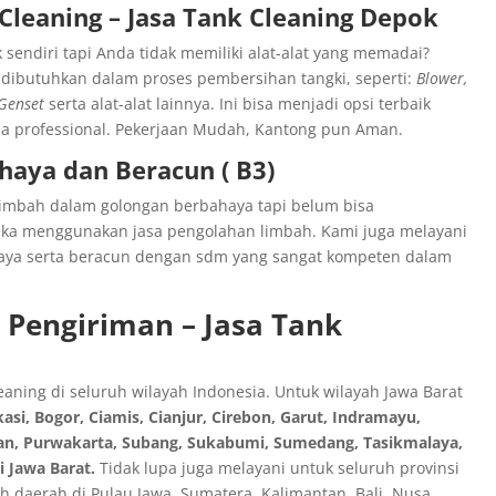
 Cleaning
– Jasa Tank Cleaning Depok
 sendiri tapi Anda tidak memiliki alat-alat yang memadai?
 dibutuhkan dalam proses pembersihan tangki, seperti:
Blower,
 Genset
serta alat-alat lainnya. Ini bisa menjadi opsi terbaik
a professional. Pekerjaan Mudah, Kantong pun Aman.
aya dan Beracun ( B3)
 limbah dalam golongan berbahaya tapi belum bisa
ika menggunakan jasa pengolahan limbah. Kami juga melayani
ya serta beracun dengan sdm yang sangat kompeten dalam
 Pengiriman
– Jasa Tank
leaning di seluruh wilayah Indonesia. Untuk wilayah Jawa Barat
si, Bogor, Ciamis, Cianjur, Cirebon, Garut, Indramayu,
an, Purwakarta, Subang, Sukabumi, Sumedang, Tasikmalaya,
si Jawa
Barat
.
Tidak lupa juga melayani untuk seluruh provinsi
uh daerah di Pulau Jawa, Sumatera, Kalimantan, Bali, Nusa