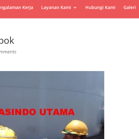
ngalaman Kerja
Layanan Kami
Hubungi Kami
Galeri
epok
omments