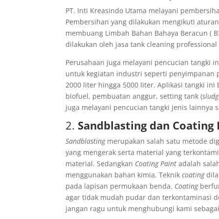
PT. Inti Kreasindo Utama melayani pembersiha
Pembersihan yang dilakukan mengikuti aturan
membuang Limbah Bahan Bahaya Beracun ( B3) 
dilakukan oleh jasa tank cleaning professiona
Perusahaan juga melayani pencucian tangki indu
untuk kegiatan industri seperti penyimpanan p
2000 liter hingga 5000 liter. Aplikasi tangki i
biofuel, pembuatan anggur, setting tank (
sludg
juga melayani pencucian tangki jenis lainnya 
2.
Sandblasting dan Coating 
Sandblasting
merupakan salah satu metode dig
yang mengerak serta material yang terkontamin
material. Sedangkan
Coating Paint
adalah sala
menggunakan bahan kimia. Teknik
coating
dil
pada lapisan permukaan benda.
Coating
berfun
agar tidak mudah pudar dan terkontaminasi d
jangan ragu untuk menghubungi kami sebagai 