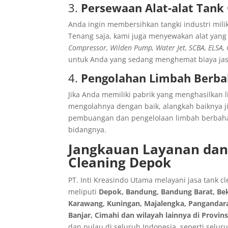
3.
Persewaan Alat-alat Tank
Anda ingin membersihkan tangki industri milik
Tenang saja, kami juga menyewakan alat yang
Compressor, Wilden Pump, Water Jet, SCBA, ELSA,
untuk Anda yang sedang menghemat biaya jas
4.
Pengolahan Limbah Berbah
Jika Anda memiliki pabrik yang menghasilkan
mengolahnya dengan baik, alangkah baiknya j
pembuangan dan pengelolaan limbah berbaha
bidangnya.
Jangkauan Layanan dan
Cleaning Depok
PT. Inti Kreasindo Utama melayani jasa tank c
meliputi
Depok,
Bandung, Bandung Barat, Beka
Karawang, Kuningan, Majalengka, Pangandar
Banjar, Cimahi
dan wilayah lainnya di Provin
dan pulau di seluruh Indonesia, seperti selur