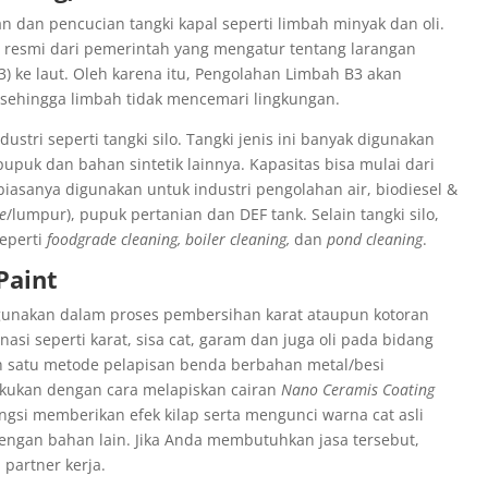
n dan pencucian tangki kapal seperti limbah minyak dan oli.
 resmi dari pemerintah yang mengatur tentang larangan
ke laut. Oleh karena itu, Pengolahan Limbah B3 akan
l sehingga limbah tidak mencemari lingkungan.
stri seperti tangki silo. Tangki jenis ini banyak digunakan
upuk dan bahan sintetik lainnya. Kapasitas bisa mulai dari
ni biasanya digunakan untuk industri pengolahan air, biodiesel &
e
/lumpur), pupuk pertanian dan DEF tank. Selain tangki silo,
seperti
foodgrade cleaning, boiler cleaning,
dan
pond cleaning
.
Paint
unakan dalam proses pembersihan karat ataupun kotoran
asi seperti karat, sisa cat, garam dan juga oli pada bidang
h satu metode pelapisan benda berbahan metal/besi
akukan dengan cara melapiskan cairan
Nano Ceramis Coating
gsi memberikan efek kilap serta mengunci warna cat asli
engan bahan lain. Jika Anda membutuhkan jasa tersebut,
partner kerja.