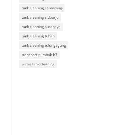
tank cleaning semarang
tank cleaning sidoarjo
tank cleaning surabaya
tank cleaning tuban
tank cleaning tulungagung
transportir limbah b3
water tank cleaning