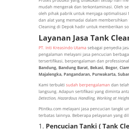
Proses produksi yang dilakukan setiap hari m
mudah mengerak dan terkontaminasi. Oleh se
oleh pihak pabrik untuk menjaga optimalisasi 
dan alat yang memadai dalam membersihkan t
Cleaning di Depok hadir untuk memberikan so
Layanan Jasa Tank Clea
PT. Inti Kreasindo Utama
sebagai penyedia jasa
pengalaman melayani jasa pencucian berbagai
tersertifikasi, berpengalaman dan profession
Bandung, Bandung Barat, Bekasi, Bogor, Ciam
Majalengka, Pangandaran, Purwakarta, Suba
Kami terbukti
sudah berpengalaman
dan telah
langsung. Adapun sertifikasi yang diminta anta
Detection, Hazardous Handling, Working at Height,
Ptintku.com melayani jasa pencucian tangki un
terbatas lainnya. Beberapa pelayanan yang dil
1.
Pencucian Tanki ( Tank Cl