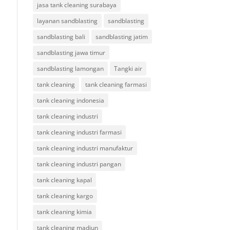
jasa tank cleaning surabaya
layanan sandblasting
sandblasting
sandblasting bali
sandblasting jatim
sandblasting jawa timur
sandblasting lamongan
Tangki air
tank cleaning
tank cleaning farmasi
tank cleaning indonesia
tank cleaning industri
tank cleaning industri farmasi
tank cleaning industri manufaktur
tank cleaning industri pangan
tank cleaning kapal
tank cleaning kargo
tank cleaning kimia
tank cleaning madiun