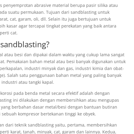
 penyemprotan abrasive material berupa pasir silika atau
 pada suatu permukaan. Tujuan dari sandblasting untuk
t, cat, garam, oli, dll. Selain itu juga bertujuan untuk
 kasar agar tercapai tingkat perekatan yang baik antara
erti cat.
sandblasting?
al atau besi dan dipakai dalam waktu yang cukup lama sangat
at. Pemakaian bahan metal atau besi banyak digunakan untuk
i perkapalan, industri minyak dan gas, industri kimia dan obat-
age). Salah satu penggunaan bahan metal yang paling banyak
industri atau tangki kapal.
korosi pada benda metal secara efektif adalah dengan
lasting ini dilakukan dengan membersihkan atau mengupas
 yang berbahan dasar metal/besi dengan bantuan butiran
i sebuah kompresor bertekanan tinggi ke obyek.
n dari teknik sandblasting yaitu, pertama, membersihkan
perti karat, tanah, minyak, cat, garam dan lainnya. Kedua,