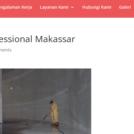
ngalaman Kerja
Layanan Kami
Hubungi Kami
Galeri
fessional Makassar
ments