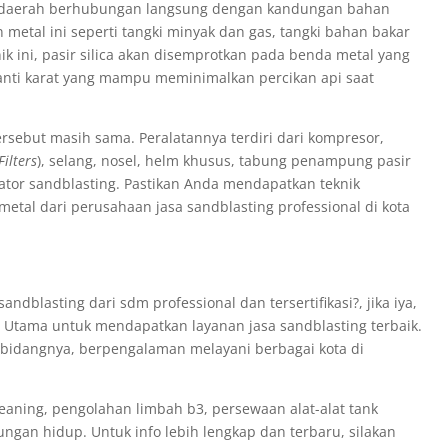
da daerah berhubungan langsung dengan kandungan bahan
metal ini seperti tangki minyak dan gas, tangki bahan bakar
 ini, pasir silica akan disemprotkan pada benda metal yang
nti karat yang mampu meminimalkan percikan api saat
ersebut masih sama. Peralatannya terdiri dari kompresor,
Filters
), selang, nosel, helm khusus, tabung penampung pasir
ator sandblasting. Pastikan Anda mendapatkan teknik
metal dari perusahaan jasa sandblasting professional di kota
lasting dari sdm professional dan tersertifikasi?, jika iya,
o Utama untuk mendapatkan layanan jasa sandblasting terbaik.
i bidangnya, berpengalaman melayani berbagai kota di
eaning, pengolahan limbah b3, persewaan alat-alat tank
kungan hidup. Untuk info lebih lengkap dan terbaru, silakan