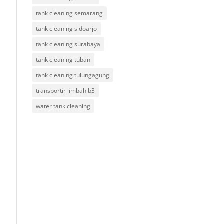
tank cleaning semarang
tank cleaning sidoarjo
tank cleaning surabaya
tank cleaning tuban
tank cleaning tulungagung
transportir limbah b3
water tank cleaning