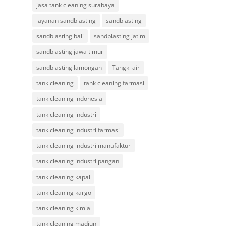
jasa tank cleaning surabaya
layanan sandblasting
sandblasting
sandblasting bali
sandblasting jatim
sandblasting jawa timur
sandblasting lamongan
Tangki air
tank cleaning
tank cleaning farmasi
tank cleaning indonesia
tank cleaning industri
tank cleaning industri farmasi
tank cleaning industri manufaktur
tank cleaning industri pangan
tank cleaning kapal
tank cleaning kargo
tank cleaning kimia
tank cleaning madiun