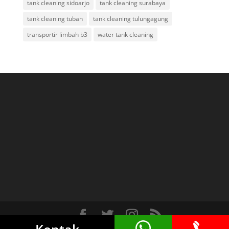
tank cleaning sidoarjo
tank cleaning surabaya
tank cleaning tuban
tank cleaning tulungagung
transportir limbah b3
water tank cleaning