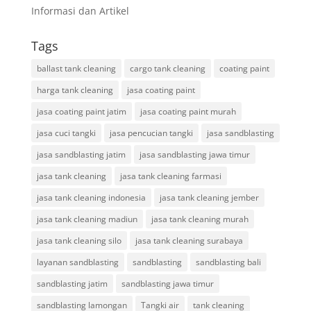
Informasi dan Artikel
Tags
ballast tank cleaning
cargo tank cleaning
coating paint
harga tank cleaning
jasa coating paint
jasa coating paint jatim
jasa coating paint murah
jasa cuci tangki
jasa pencucian tangki
jasa sandblasting
jasa sandblasting jatim
jasa sandblasting jawa timur
jasa tank cleaning
jasa tank cleaning farmasi
jasa tank cleaning indonesia
jasa tank cleaning jember
jasa tank cleaning madiun
jasa tank cleaning murah
jasa tank cleaning silo
jasa tank cleaning surabaya
layanan sandblasting
sandblasting
sandblasting bali
sandblasting jatim
sandblasting jawa timur
sandblasting lamongan
Tangki air
tank cleaning