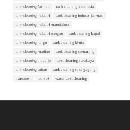
tank cleaning farmasi
tank cleaning indonesia
tank cleaning industri
tank cleaning industri farmasi
tank cleaning industri manufaktur
tank cleaning industri pangan
tank cleaning kapal
tank cleaning kargo
tank cleaning kimia
tank cleaning madiun
tank cleaning semarang
tank cleaning sidoarjo
tank cleaning surabaya
tank cleaning tuban
tank cleaning tulungagung
transportir limbah b3
water tank cleaning