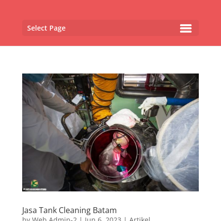
Select Page
Jasa Tank Cleaning Batam
by
Web Admin-2
|
Jun 6, 2023
|
Artikel