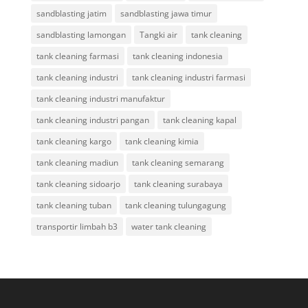
sandblasting jatim
sandblasting jawa timur
sandblasting lamongan
Tangki air
tank cleaning
tank cleaning farmasi
tank cleaning indonesia
tank cleaning industri
tank cleaning industri farmasi
tank cleaning industri manufaktur
tank cleaning industri pangan
tank cleaning kapal
tank cleaning kargo
tank cleaning kimia
tank cleaning madiun
tank cleaning semarang
tank cleaning sidoarjo
tank cleaning surabaya
tank cleaning tuban
tank cleaning tulungagung
transportir limbah b3
water tank cleaning