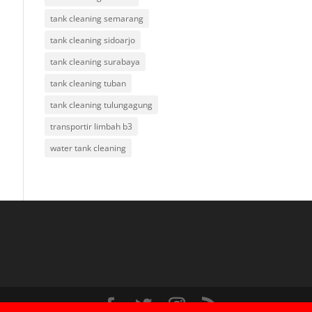
tank cleaning semarang
tank cleaning sidoarjo
tank cleaning surabaya
tank cleaning tuban
tank cleaning tulungagung
transportir limbah b3
water tank cleaning