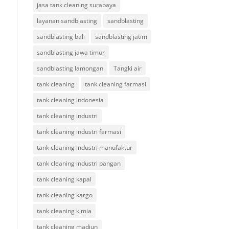
jasa tank cleaning surabaya
layanan sandblasting
sandblasting
sandblasting bali
sandblasting jatim
sandblasting jawa timur
sandblasting lamongan
Tangki air
tank cleaning
tank cleaning farmasi
tank cleaning indonesia
tank cleaning industri
tank cleaning industri farmasi
tank cleaning industri manufaktur
tank cleaning industri pangan
tank cleaning kapal
tank cleaning kargo
tank cleaning kimia
tank cleaning madiun