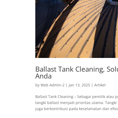
Ballast Tank Cleaning, So
Anda
by
Web Admin-2
|
Jan 13, 2025
|
Artikel
Ballast Tank Cleaning – Sebagai pemilik atau 
tangki ballast menjadi prioritas utama. Tangki
juga berkontribusi pada keselamatan dan efisie