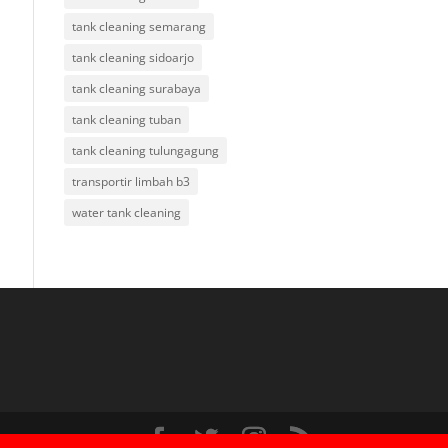
tank cleaning semarang
tank cleaning sidoarjo
tank cleaning surabaya
tank cleaning tuban
tank cleaning tulungagung
transportir limbah b3
water tank cleaning