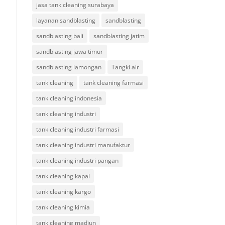
jasa tank cleaning surabaya
layanan sandblasting
sandblasting
sandblasting bali
sandblasting jatim
sandblasting jawa timur
sandblasting lamongan
Tangki air
tank cleaning
tank cleaning farmasi
tank cleaning indonesia
tank cleaning industri
tank cleaning industri farmasi
tank cleaning industri manufaktur
tank cleaning industri pangan
tank cleaning kapal
tank cleaning kargo
tank cleaning kimia
tank cleaning madiun