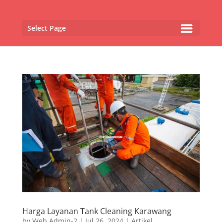
Select Page
Harga Layanan Tank Cleaning Karawang
by
Web Admin-2
|
Jul 26, 2024
|
Artikel