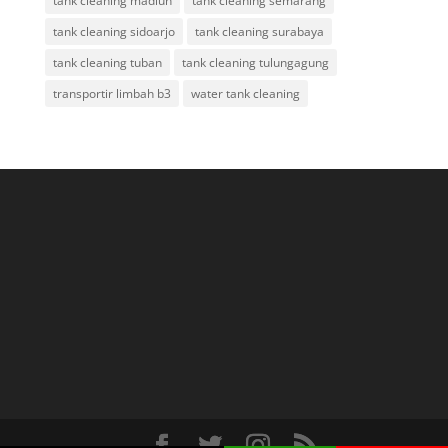
tank cleaning madiun
tank cleaning semarang
tank cleaning sidoarjo
tank cleaning surabaya
tank cleaning tuban
tank cleaning tulungagung
transportir limbah b3
water tank cleaning