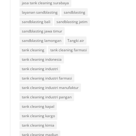
jasa tank cleaning surabaya
layanan sandblasting
sandblasting
sandblasting bali
sandblasting jatim
sandblasting jawa timur
sandblasting lamongan
Tangki air
tank cleaning
tank cleaning farmasi
tank cleaning indonesia
tank cleaning industri
tank cleaning industri farmasi
tank cleaning industri manufaktur
tank cleaning industri pangan
tank cleaning kapal
tank cleaning kargo
tank cleaning kimia
tank cleaning madiun