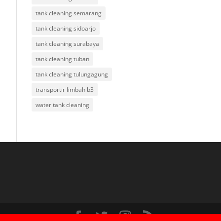
tank cleaning semarang
tank cleaning sidoarjo
tank cleaning surabaya
tank cleaning tuban
tank cleaning tulungagung
transportir limbah b3
water tank cleaning