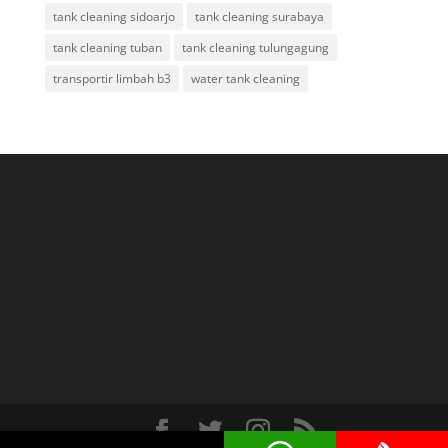
tank cleaning sidoarjo
tank cleaning surabaya
tank cleaning tuban
tank cleaning tulungagung
transportir limbah b3
water tank cleaning