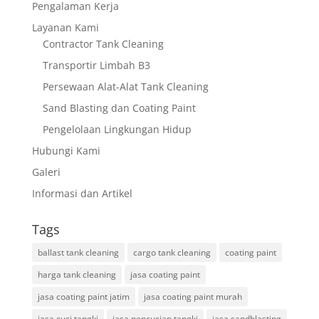
Pengalaman Kerja
Layanan Kami
Contractor Tank Cleaning
Transportir Limbah B3
Persewaan Alat-Alat Tank Cleaning
Sand Blasting dan Coating Paint
Pengelolaan Lingkungan Hidup
Hubungi Kami
Galeri
Informasi dan Artikel
Tags
ballast tank cleaning
cargo tank cleaning
coating paint
harga tank cleaning
jasa coating paint
jasa coating paint jatim
jasa coating paint murah
jasa cuci tangki
jasa pencucian tangki
jasa sandblasting