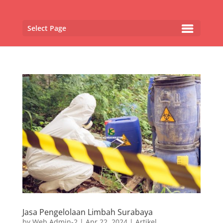
Select Page
Jasa Pengelolaan Limbah Surabaya
by
Web Admin-2
|
Apr 22, 2024
|
Artikel