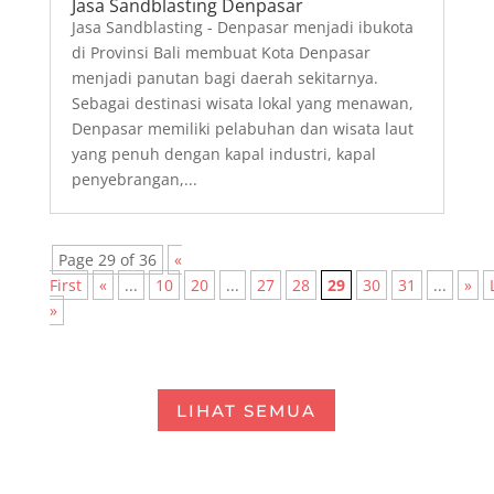
kinerja...
Jasa Coating Paint Denpasar
Memiliki masalah terkait permukaan tangki
industri, tangki kapal, atau badan kerangka
mobil yang sudah banyak mengelupas dan
terlihat kusam? Jika iya, Anda tak perlu
khawatir untuk mengeluarkan banyak biaya
dengan membeli yang baru. Kali ini, kami akan
membahas...
Jasa Tank Cleaning Gresik
PT. Inti Kreasindo Utama - Perusahaan Jasa
Tank Cleaning di Gresik dan Sekitarnya.
Sudahkah Anda melakukan pembersihan