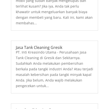
Jasa Pengolahan Limbah B3
Semakin banyaknya industri berdiri pada
suatu daerah merupakan salah satu ciri telah
adanya perkembangan atau kemajuan
ekonomi di daerah tersebut. Namun, tak
dipungkiri juga adanya limbah industri yang
perlu ditangani dengan cara yang tepat.
Apalagi jika limbah...
Jasa Tank Cleaning Jombang, Jawa Timur
Tank Cleaning Jombang - Sudahkah melakukan
pembersihan berkala pada tangki industri
Anda? Atau terjadi masalah kebersihan pada
tangki minyak kapal Anda. Jika belum, Anda
wajib melakukan pengecekan dan pencucian
tangki secara profesional untuk mendapatkan